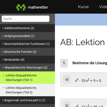
Kurse
Vid
matheretter
Additionstheoreme (2)
Antiproportionalität (1)
AB: Lektion
Beschränktheit bei Funktionen (1)
Binomische Formeln (2)
Binärzahlen (4)
1.
Bestimme die Lösunge
Biquadratische Gleichungen (2)
Lektion Biquadratische
a)
4
2
Gleichungen (Teil 1)
x
- 10·x
+ 9 = 0
Lektion Biquadratische
Gleichungen (Teil 2)
Bogenmaß und Kreiszahl π (1)
b)
4
2