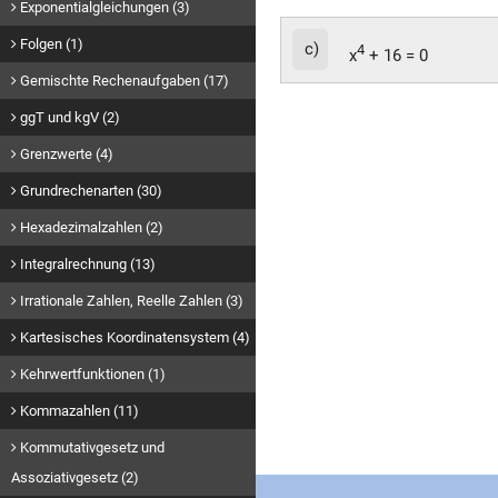
Exponentialgleichungen (3)
Folgen (1)
c)
4
x
+ 16 = 0
Gemischte Rechenaufgaben (17)
ggT und kgV (2)
Grenzwerte (4)
Grundrechenarten (30)
Hexadezimalzahlen (2)
Integralrechnung (13)
Irrationale Zahlen, Reelle Zahlen (3)
Kartesisches Koordinatensystem (4)
Kehrwertfunktionen (1)
Kommazahlen (11)
Kommutativgesetz und
Assoziativgesetz (2)