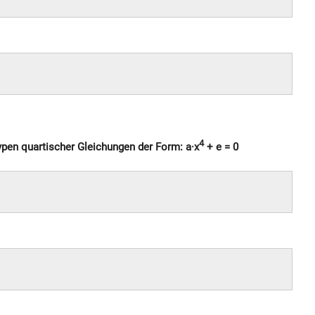
4
ypen quartischer Gleichungen der Form: a·x
+ e = 0