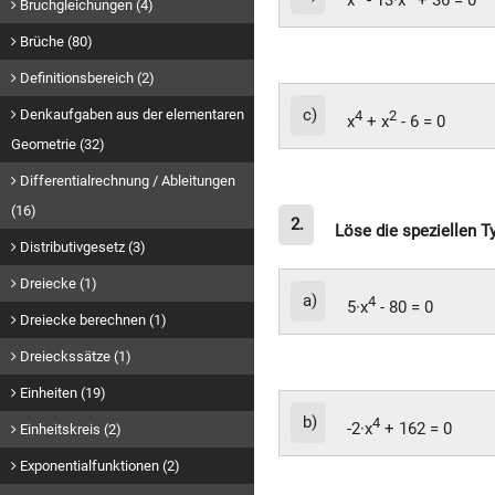
x
- 13·x
+ 36 = 0
Bruchgleichungen (4)
Brüche (80)
Definitionsbereich (2)
c)
Denkaufgaben aus der elementaren
4
2
x
+ x
- 6 = 0
Geometrie (32)
Differentialrechnung / Ableitungen
(16)
2.
Löse die speziellen T
Distributivgesetz (3)
Dreiecke (1)
a)
4
5·x
- 80 = 0
Dreiecke berechnen (1)
Dreieckssätze (1)
Einheiten (19)
b)
4
-2·x
+ 162 = 0
Einheitskreis (2)
Exponentialfunktionen (2)