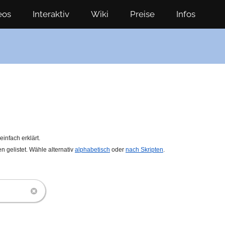
eos
Interaktiv
Wiki
Preise
Infos
infach erklärt.
 gelistet.
Wähle alternativ
alphabetisch
oder
nach Skripten
.