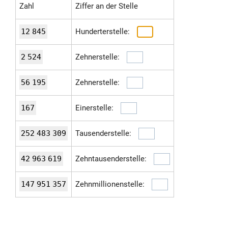
Zahl
Ziffer an der Stelle
12
845
Hunderterstelle:
2
524
Zehnerstelle:
56
195
Zehnerstelle:
167
Einerstelle:
252
483
309
Tausenderstelle:
42
963
619
Zehntausenderstelle:
147
951
357
Zehnmillionenstelle: