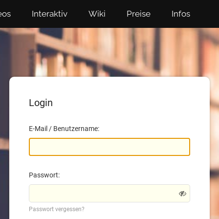
eos
Interaktiv
Wiki
Preise
Infos
Login
E-Mail / Benutzername:
Passwort:
Passwort vergessen?