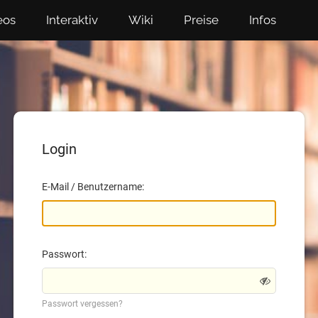
eos
Interaktiv
Wiki
Preise
Infos
Login
E-Mail / Benutzername:
Passwort:
Passwort vergessen?