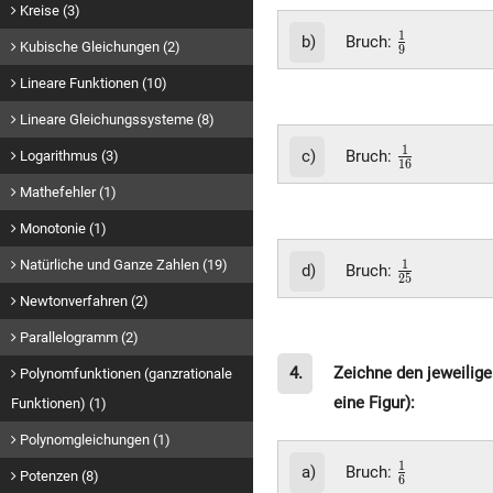
Kreise (3)
\frac{1}
1
b)
Bruch:
Kubische Gleichungen (2)
9
{9}
Lineare Funktionen (10)
Lineare Gleichungssysteme (8)
\frac{1}
1
c)
Bruch:
Logarithmus (3)
1
6
{16}
Mathefehler (1)
Monotonie (1)
Natürliche und Ganze Zahlen (19)
\frac{1}
1
d)
Bruch:
2
5
{25}
Newtonverfahren (2)
Parallelogramm (2)
4.
Zeichne den jeweiligen
Polynomfunktionen (ganzrationale
eine Figur):
Funktionen) (1)
Polynomgleichungen (1)
\frac{1}
1
a)
Bruch:
Potenzen (8)
6
{6}