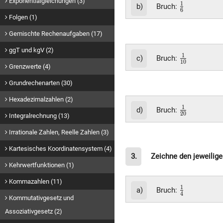
Exponentialgleichungen (3)
\frac{1}
1
b)
Bruch:
6
{6}
Folgen (1)
Gemischte Rechenaufgaben (17)
ggT und kgV (2)
\frac{1}
1
c)
Bruch:
1
0
{10}
Grenzwerte (4)
Grundrechenarten (30)
Hexadezimalzahlen (2)
\frac{1}
1
d)
Bruch:
2
0
Integralrechnung (13)
{20}
Irrationale Zahlen, Reelle Zahlen (3)
Kartesisches Koordinatensystem (4)
3.
Zeichne den jeweilige
Kehrwertfunktionen (1)
Kommazahlen (11)
\frac{1}
1
a)
Bruch:
4
Kommutativgesetz und
{4}
Assoziativgesetz (2)