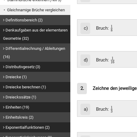
{4}
Gleichnamige Brüche vergleichen
Definitionsbereich (2)
\frac{1}
1
c)
Bruch:
Denkaufgaben aus der elementaren
8
{8}
Geometrie (32)
Differentialrechnung / Ableitungen
(16)
\frac{1}
1
d)
Bruch:
1
6
{16}
Distributivgesetz (3)
Dreiecke (1)
Dreiecke berechnen (1)
2.
Zeichne den jeweilige
Dreieckssätze (1)
Einheiten (19)
\frac{1}
1
a)
Bruch:
3
{3}
Einheitskreis (2)
Exponentialfunktionen (2)