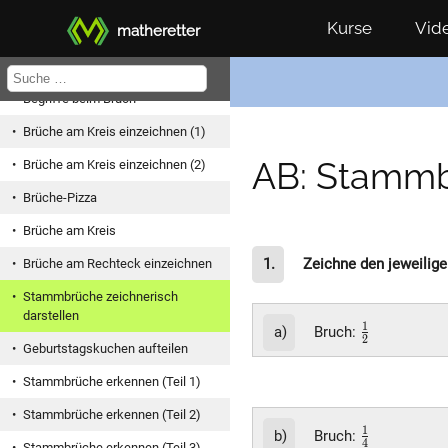
Kurse
Vid
matheretter
Gemischte Zahlen und Brüche
Unechte Brüche vergleichen
Begriffe beim Bruch
Brüche am Kreis einzeichnen (1)
AB: Stammb
Brüche am Kreis einzeichnen (2)
Brüche-Pizza
Brüche am Kreis
1.
Zeichne den jeweilige
Brüche am Rechteck einzeichnen
Stammbrüche zeichnerisch
darstellen
\frac{1}
1
a)
Bruch:
2
{2}
Geburtstagskuchen aufteilen
Stammbrüche erkennen (Teil 1)
Stammbrüche erkennen (Teil 2)
\frac{1}
1
b)
Bruch:
4
Stammbrüche erkennen (Teil 3)