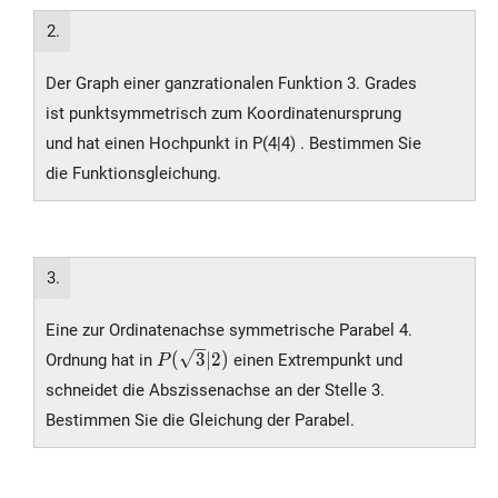
2.
Der Graph einer ganzrationalen Funktion 3. Grades
ist punktsymmetrisch zum Koordinatenursprung
und hat einen Hochpunkt in P(4|4) . Bestimmen Sie
die Funktionsgleichung.
3.
Eine zur Ordinatenachse symmetrische Parabel 4.
P(\sqrt{3}|2)
(
3
∣
2
)
Ordnung hat in
einen Extrempunkt und
P
schneidet die Abszissenachse an der Stelle 3.
Bestimmen Sie die Gleichung der Parabel.