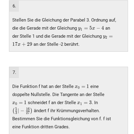
6.
Stellen Sie die Gleichung der Parabel 3. Ordnung auf,
y_1
=
5
−
4
die die Gerade mit der Gleichung
an
y
x
1
=
y_2
=
der Stelle 1 und die Gerade mit der Gleichung
y
2
5x
=
1
7
+
2
9
an der Stelle -2 berührt.
x
- 4
17x
+
29
7.
x_0
=
1
Die Funktion f hat an der Stelle
eine
x
0
= 1
x_0
doppelte Nullstelle. Die Tangente an der Stelle
= 1
x_1
\left(
=
1
=
3
schneidet f an der Stelle
. In
x
x
0
1
= 3
\frac{5}
5
1
6
∣
−
(
)
ändert f ihr Krümmungsverhalten.
3
2
7
{3} | -
Bestimmen Sie die Funktionsgleichung von f. f ist
\frac{16}
{27}
eine Funktion dritten Grades.
\right)