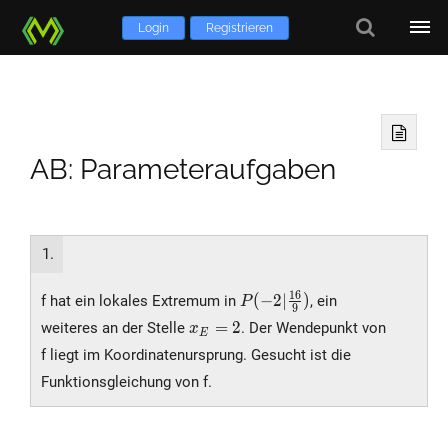
Login
Registrieren
AB: Parameteraufgaben
1.
P(-2|\frac{16}
1
6
(
−
2
∣
)
f hat ein lokales Extremum in
, ein
P
9
{9})
x_E
=
2
weiteres an der Stelle
. Der Wendepunkt von
x
E
= 2
f liegt im Koordinatenursprung. Gesucht ist die
Funktionsgleichung von f.