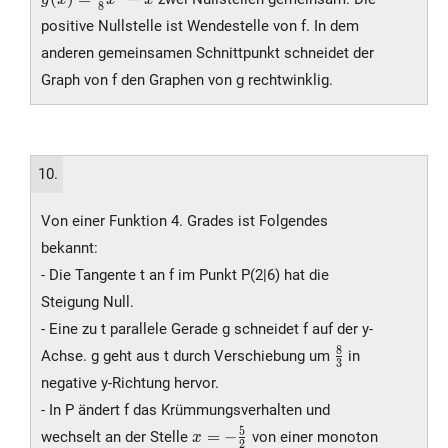
g
x
x
x
8
{8}x^4 -
positive Nullstelle ist Wendestelle von f. In dem
x
anderen gemeinsamen Schnittpunkt schneidet der
Graph von f den Graphen von g rechtwinklig.
10.
Von einer Funktion 4. Grades ist Folgendes
bekannt:
- Die Tangente t an f im Punkt P(2|6) hat die
Steigung Null.
- Eine zu t parallele Gerade g schneidet f auf der y-
\frac{8}
8
Achse. g geht aus t durch Verschiebung um
in
3
{3}
negative y-Richtung hervor.
- In P ändert f das Krümmungsverhalten und
x = -
5
=
−
wechselt an der Stelle
von einer monoton
x
2