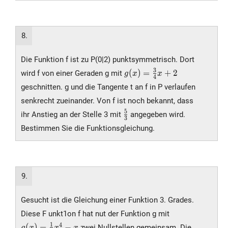
8.
Die Funktion f ist zu P(0|2) punktsymmetrisch. Dort
g(x) =
3
(
)
=
+
2
wird f von einer Geraden g mit
g
x
x
4
\frac{3}
geschnitten. g und die Tangente t an f in P verlaufen
{4}x +
senkrecht zueinander. Von f ist noch bekannt, dass
2
\frac{5}
5
ihr Anstieg an der Stelle 3 mit
angegeben wird.
3
{3}
Bestimmen Sie die Funktionsgleichung.
9.
Gesucht ist die Gleichung einer Funktion 3. Grades.
g(x) =
Diese F unkt1on f hat nut der Funktion g mit
\frac{1}
1
4
(
)
=
−
zwei Nullstellen gemeinsam. Die