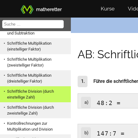
Überschlagsrechnungen
Multiplikation/Division
Kurse
Vid
matheretter
Kopfrechenstrategien
Kontrollrechnungen zur Addition
und Subtraktion
Schriftliche Multiplikation
(einstelliger Faktor)
AB: Schriftl
Schriftliche Multiplikation
(zweistelliger Faktor)
Schriftliche Multiplikation
1.
Führe die schriftliche
(dreistelliger Faktor)
Schriftliche Division (durch
einstellige Zahl)
a)
48:2 =
Schriftliche Division (durch
zweistellige Zahl)
Kontrollrechnungen zur
Multiplikation und Division
b)
147:7 =