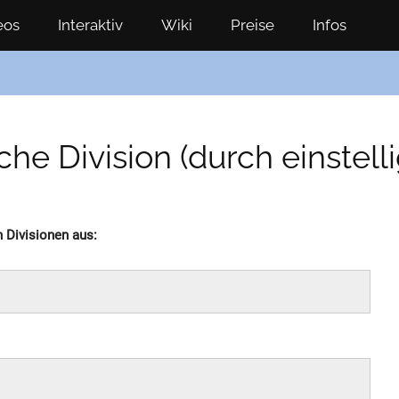
eos
Interaktiv
Wiki
Preise
Infos
iche Division (durch einstell
n Divisionen aus: