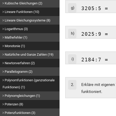
Kubische Gleichungen (2)
g)
3205:5 =
Lineare Funktionen (10)
Lineare Gleichungssysteme (8)
Logarithmus (3)
h)
2025:9 =
Mathefehler (1)
Monotonie (1)
Natürliche und Ganze Zahlen (19)
i)
2184:7 =
Newtonverfahren (2)
Parallelogramm (2)
Polynomfunktionen (ganzrationale
2.
Erkläre mit eigenen 
Funktionen) (1)
funktioniert.
Polynomgleichungen (1)
Potenzen (8)
Potenzfunktionen (3)