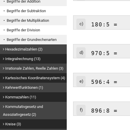
Begriffe der Addition
Begriffe der Subtraktion
Begriffe der Multiplikation
c)
180:5 =
Begriffe der Division
Begriffe der Grundrechenarten
Hexadezimalzahlen (2)
d)
970:5 =
Integralrechnung (13)
Irrationale Zahlen, Reelle Zahlen (3)
Kartesisches Koordinatensystem (4)
e)
596:4 =
Kehrwertfunktionen (1)
Kommazahlen (11)
Kommutativgesetz und
f)
896:8 =
Assoziativgesetz (2)
Kreise (3)