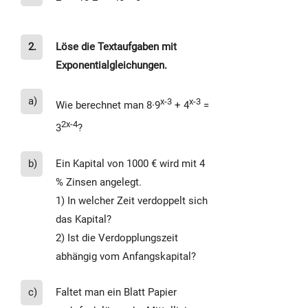
2.
Löse die Textaufgaben mit
Exponentialgleichungen.
a)
x-3
x-3
Wie berechnet man 8·9
+ 4
=
2x-4
3
?
b)
Ein Kapital von 1000 € wird mit 4
% Zinsen angelegt.
1) In welcher Zeit verdoppelt sich
das Kapital?
2) Ist die Verdopplungszeit
abhängig vom Anfangskapital?
c)
Faltet man ein Blatt Papier