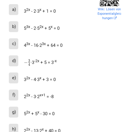
a)
2x
x
Wiki: Lösen von
3
- 2·3
+ 1 = 0
Exponentialgleic
hungen
b)
3x
2x
x
5
- 2·5
+ 5
= 0
c)
3x
3x
4
- 16·2
+ 64 = 0
-
d)
-2x
-x
3
−
·3
+ 5 = 3
4
\frac{3}
{4}
e)
2x
x
3
- 4·3
+ 3 = 0
f)
2x
x+1
2
- 3·2
= -8
g)
2x
x
5
+ 5
- 30 = 0
h)
2x
x
2
- 13·2
+ 40 = 0