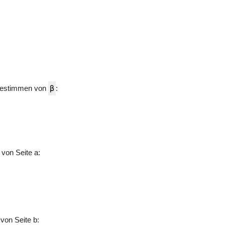
estimmen von
β
:
on Seite a:
von Seite b: