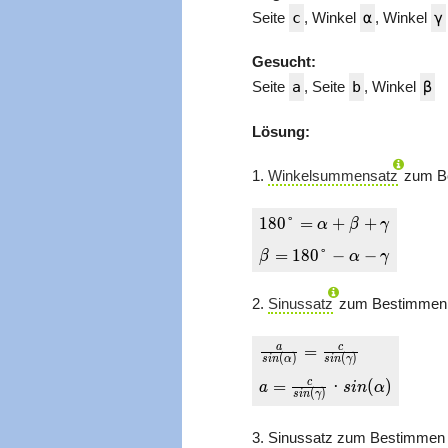
Seite
c
, Winkel
α
, Winkel
γ
Gesucht:
Seite
a
, Seite
b
, Winkel
β
Lösung:
1.
Winkelsummensatz
zum B
180°
1
8
0
°
=
+
+
α
β
γ
= α
=
1
8
0
°
−
−
β
α
γ
+ β
+ γ
2.
Sinussatz
zum Bestimmen v
\\ β
=
180°
\frac{a}
a
c
=
(
)
(
)
s
i
n
α
s
i
n
γ
- α -
{sin(α)}
c
=
·
(
)
a
s
i
n
α
γ
=
(
)
s
i
n
γ
\frac{c}
{sin(γ)}
3. Sinussatz zum Bestimmen 