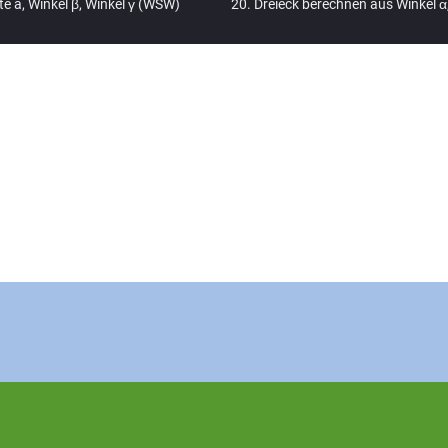
te a, Winkel β, Winkel γ (WSW)
Dreieck berechnen aus Winkel α