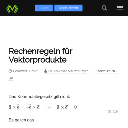
Login
Registrieren
Rechenregeln für
Vektorprodukte
Lesezeit: 1 min
Dr. Volkmar Naumburger
Lizenz BY-NC-
SA
Das Kommutativgesetz gilt nicht:
\vec a
×
=
−
×
⇒
×
=
0
a
b
b
a
a
a
\times \vec
Gl. 319
b = - \vec b
Es gelten das
\times \vec