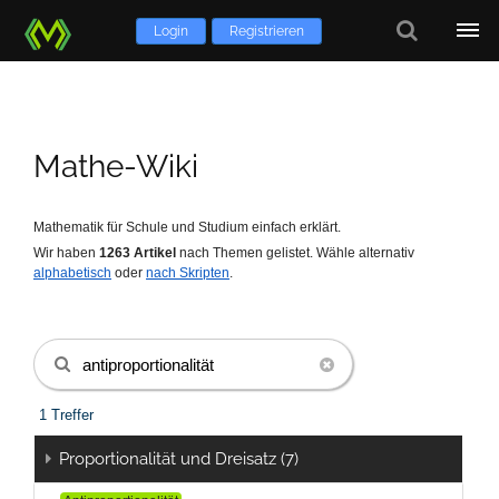
Login
Registrieren
Mathe-Wiki
Mathematik für Schule und Studium einfach erklärt.
Wir haben
1263
Artikel
nach Themen gelistet.
Wähle alternativ
alphabetisch
oder
nach Skripten
.
1 Treffer
Proportionalität und Dreisatz (7)