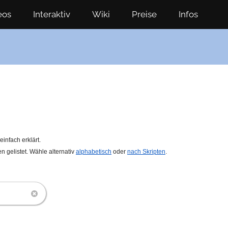
eos
Interaktiv
Wiki
Preise
Infos
infach erklärt.
 gelistet.
Wähle alternativ
alphabetisch
oder
nach Skripten
.